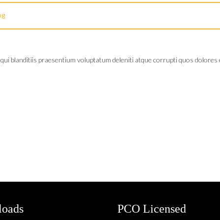
og
ui blanditiis praesentium voluptatum deleniti atque corrupti quos dolores e
oads
PCO Licensed