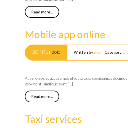
Read more...
Mobile app online
20
Mar
2015
Written by
user
Category:
bl
At vero eos et accusamus et iusto odio dignissimos ducimus q
provident, similique sunt […]
Read more...
Taxi services