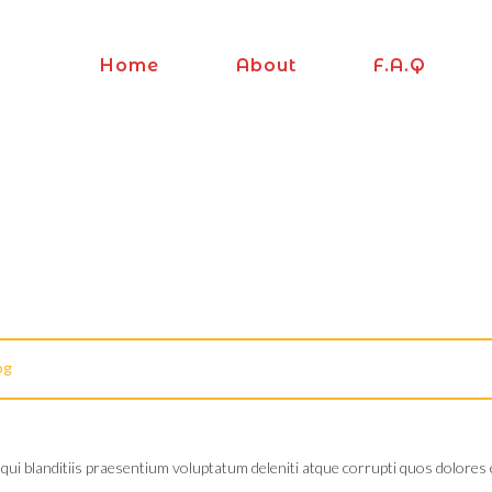
Home
About
F.a.q
og
ui blanditiis praesentium voluptatum deleniti atque corrupti quos dolores e