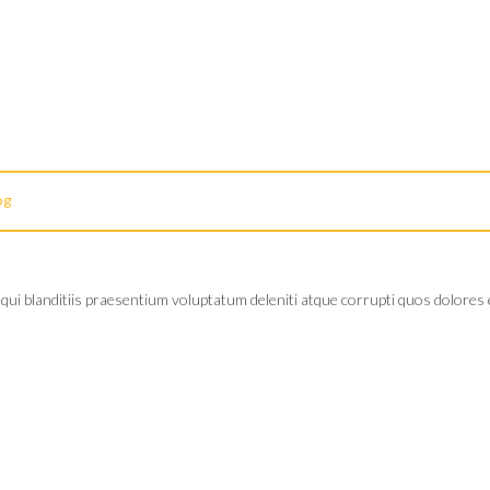
og
ui blanditiis praesentium voluptatum deleniti atque corrupti quos dolores e