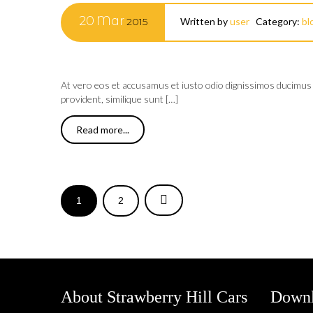
20
Mar
2015
Written by
user
Category:
bl
At vero eos et accusamus et iusto odio dignissimos ducimus q
provident, similique sunt […]
Read more...
1
2
About Strawberry Hill Cars
Downl