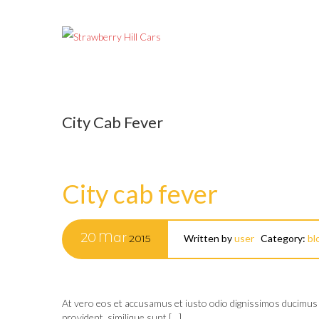
City Cab Fever
City cab fever
20
Mar
2015
Written by
user
Category:
bl
At vero eos et accusamus et iusto odio dignissimos ducimus q
provident, similique sunt […]